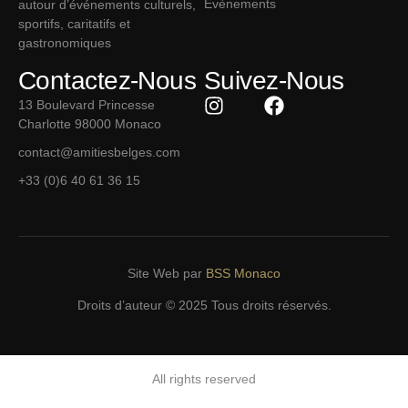
Évènements
autour d’événements culturels,
sportifs, caritatifs et
gastronomiques
Contactez-Nous
Suivez-Nous
13 Boulevard Princesse
Charlotte 98000 Monaco
contact@amitiesbelges.com
+33 (0)6 40 61 36 15
Site Web par
BSS Monaco
Droits d’auteur © 2025 Tous droits réservés.
All rights reserved