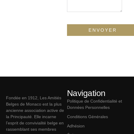
Navigation
Fondée en 1912, Les Amitiés
Politique de Confidentialité et
Belges de Monaco est la plus
Données Personnelles
ancienne association active de
la Principauté. Elle incarne
Conditions Générales
l’esprit de convivialité belge en
Adhésion
rassemblant ses membres